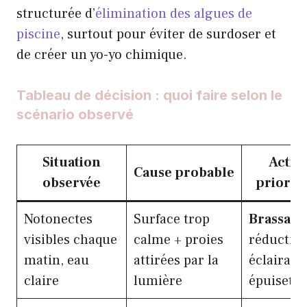
structurée d’
élimination des algues de
piscine
, surtout pour éviter de surdoser et
de créer un yo-yo chimique.
Tableau de décision : quoi faire selon le
scénario observé
Situation
Actio
Cause probable
observée
priorita
Notonectes
Surface trop
Brassage
visibles chaque
calme + proies
réductio
matin, eau
attirées par la
éclairage
claire
lumière
épuisette