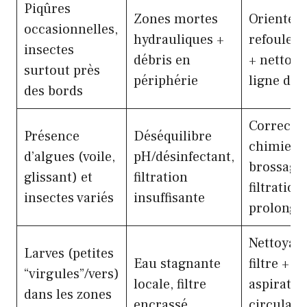
Piqûres
Zones mortes
Orienter
occasionnelles,
hydrauliques +
refoulem
insectes
débris en
+ nettoy
surtout près
périphérie
ligne d’e
des bords
Correcti
Présence
Déséquilibre
chimie +
d’algues (voile,
pH/désinfectant,
brossage
glissant) et
filtration
filtration
insectes variés
insuffisante
prolongé
Nettoyag
Larves (petites
Eau stagnante
filtre +
“virgules”/vers)
locale, filtre
aspiratio
dans les zones
encrassé
circulati